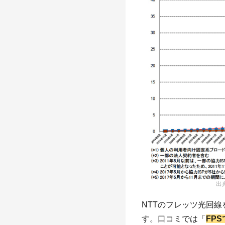
出
NTTのフレッツ光回
す。口コミでは「
FP