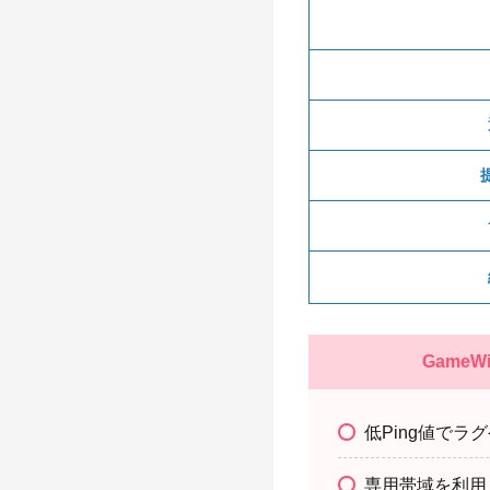
Game
低Ping値でラ
専用帯域を利用