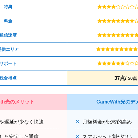
特典
料金
通信速度
提供エリア
サポート
37点/
総合得点
50点
With光のメリット
GameWith光の
グや遅延が少なく快適
月額料金が比較的高め
した安定した通信
スマホセット割がない