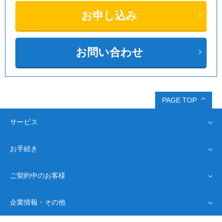
お申し込み
お問い合わせ
PAGE TOP
サービス
お手続き
インターネット回線
Drive光
ご契約中のお客様
Driveプロバイダ
オプション
ネット回線・完全ガイド
新規お申し込み
よくあるご質問
企業情報・その他
お客様情報確認
お問い合わせ
モバイル通信
サポート