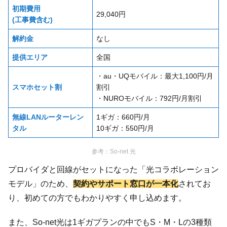
初期費用
29,040円
(工事費含む)
解約金
なし
提供エリア
全国
・au・UQモバイル：最大1,100円/月
スマホセット割
割引
・NUROモバイル：792円/月割引
無線LANルーターレン
1ギガ：660円/月
タル
10ギガ：550円/月
参考：
So-net 光
プロバイダと回線がセットになった「光コラボレーション
モデル」のため、
契約やサポート窓口が一本化
されてお
り、初めての方でもわかりやすく申し込めます。
また、So-net光は1ギガプランの中でもS・M・Lの3種類