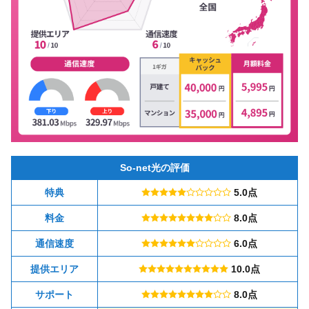
So-net光の評価
特典
5.0点
料金
8.0点
通信速度
6.0点
提供エリア
10.0点
サポート
8.0点