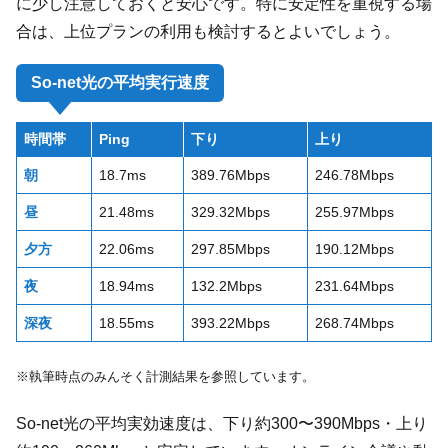
に少し注意しておくと安心です。特に安定性を重視する場
合は、上位プランの利用も検討するとよいでしょう。
So-net光の平均実行速度
時間帯
Ping
下り
上り
朝
18.7ms
389.76Mbps
246.78Mbps
昼
21.48ms
329.32Mbps
255.97Mbps
夕方
22.06ms
297.85Mbps
190.12Mbps
夜
18.94ms
132.2Mbps
231.64Mbps
深夜
18.55ms
393.22Mbps
268.74Mbps
※執筆時点のみんそく計測結果を参照しています。
So-net光の平均実効速度は、下り約300〜390Mbps・上り