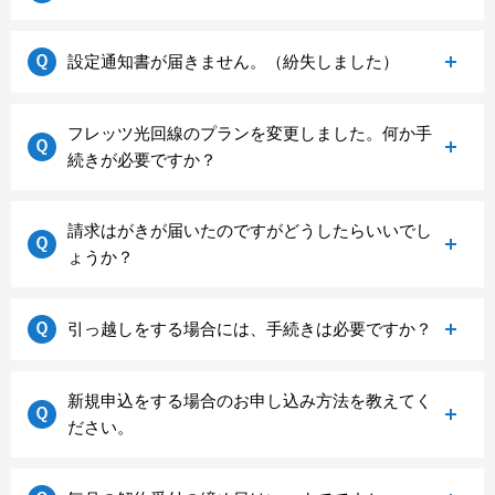
過去分の詳細を確認されたい場合には、Driveサポー
■プロバイダー契約のID/パスワード通知の場合
トセンターまでお問い合わせをお願いいたします。
・生年月日 （例）1960/04/01生まれの場合
接続IDは、お客様に発送しております「Drive申込確
設定通知書が届きません。（紛失しました）
お客様情報確認ページはこちらから
→「19600401」で入力
認書 兼 設定通知書」の書面に記載されています。
お問い合わせの場合はこちらから
・申込住所の郵便番号下4ケタ
こちらの書面は、Eメール（またはSMS）にてお客様
見当たらない場合は、書面の再送をいたしますの
フレッツ光回線のプランを変更しました。何か手
のマイページを通知させていただいておりますの
■口座振替日のご案内の場合
で、Driveサポートセンターまでお問い合わせをお願
続きが必要ですか？
で、ログインいただきご確認をお願いいたします。
・生年月日 （例）1960/04/01生まれの場合
いいたします。
お申し込み時にEメールアドレス・携帯電話がなかっ
→「19600401」で入力
たお客様は書面にて送付させていただいております
■契約期間満了のお知らせの場合
お問い合わせはこちらから
お客様へご提供しております接続IDによりまして
請求はがきが届いたのですがどうしたらいいでし
ので、ご確認をお願いいたします。
・生年月日 （例）1960/04/01生まれの場合
は、接続情報の変更（再発行）が必要になる場合が
ょうか？
もし、見当たらない場合は、書面の再送をいたしま
→「19600401」で入力
ございます。
すので、Driveサポートセンターまでお問い合わせを
・申込住所の郵便番号下4ケタ
お手数をおかけしますが、Driveサポートセンターま
お願いいたします。
お支払い方法の登録が完了されてないお客様、また
引っ越しをする場合には、手続きは必要ですか？
で、お問い合わせをお願いいたします。
※入力がうまくいかない場合には、郵便番号下4ケタ
何らかの理由にてお支払い方法が確定されてないお
お問い合わせはこちらから
の冒頭の「0」を除いてお試しください。
お問い合わせはこちらから
客様へ送付させていただいております。
例：170-0011の場合は、「0011」ではなく「11」で
ご住所の変更手続きを行いますので、Driveサポート
また、すぐに接続IDを確認される際には、下記の
新規申込をする場合のお申し込み方法を教えてく
お心当たりがないなどの場合につきましては、Drive
また、お引越しによるプラン変更につきましては、
入力をお願いいたします。
センターまでご連絡をお願いいたします。
「お客様情報リマインダシステム」で、ご契約され
ださい。
サポートセンターまでお問い合わせをお願いいたし
ご住所の変更手続きを行いますので、合わせてお申
その際、下記内容を確認された上で、ご連絡をお願
た際の情報を入力頂ければ、接続IDが確認できま
ます。
し出をお願いいたします。
いいたします。
す。
※発行手数料220円はお客様負担となりますので、予
Driveサービスのお申し込みは、お申し込みフォーム