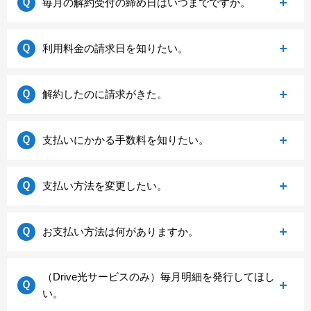
毎月の解約受付の締め日はいつまでですか。
【プロバイダーご契約のお客様】
共通パスワードのご確認はこちらから
めご了承ください。
からご依頼をお願いいたします。
・引っ越し先のフレッツ光工事日
お問い合わせはこちらから
新規お申し込みはこちらから
・引っ越し先のフレッツ光のプラン名（ギガプラ
Driveサービスの解約やお申し出内容の変更の締め日
利用料金の請求日を知りたい。
ン、隼など）
は、毎月25日となっております。
・引っ越し先の住所
お客様のお支払い方法によって、請求日が異なりま
・引っ越し日
解約したのに請求がきた。
す。下記に準じて請求をさせて頂きます。
【ポケットWifiをご契約のお客様】
■口座引き落とし
・引っ越し先の住所
クレジットカードやNTT（またはNTTドコモ）と合算
支払いにかかる手数料を知りたい。
ご利用月の翌月27日にお客様の指定の口座から引き
・引っ越し日
請求をされているお客様は、料金の請求が利用月よ
落としされます。（土日祝の場合は日にちが前後す
り2、3か月ほど遅れる場合があります。
【Drive光をご契約のお客様】
る場合があります。）
Drive料金のお支払いにつきまして、口座、クレジッ
長期にて請求が続いている場合は、Driveサポートセ
支払い方法を変更したい。
・引っ越し先の住所
■クレジットカード
トカード、NTT（またはNTTドコモ）と合算請求での
ンターまでお問い合わせをお願いいたします。
・引っ越し日
ご利用月の翌月に、クレジットカード会社に請求い
お支払いの際に、手数料は発生いたしません。
Driveサポートセンターまでお問い合わせをお願いい
お問い合わせはこちらから
たします。
請求はがきにてご請求させていただきました場合に
お支払い方法は何がありますか。
お問い合わせはこちらから
たします。ご変更に関するご案内をさせて頂きま
実際の引き落とし日は、クレジットカード会社様に
は、発行手数料220円がお客様負担となります。予め
す。
よって異なります。詳細につきましてはご利用のク
ご了承ください。
弊社では下記の3つ支払い方法が選択出来ます。
（Drive光サービスのみ）毎月明細を発行してほし
レジットカード会社へ、お問い合わせをお願いいた
お問い合わせはこちらから
い。
します。
①クレジットカード支払い