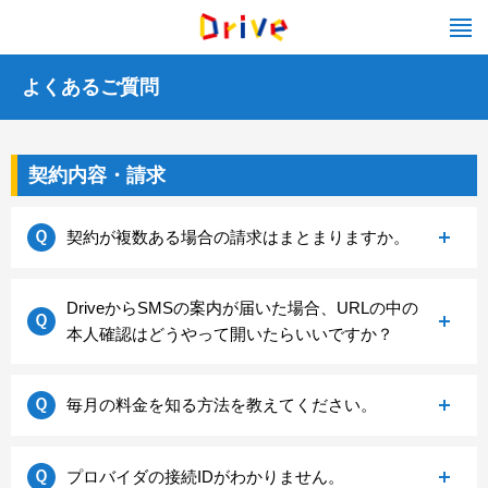
よくあるご質問
よ
く
契約内容・請求
あ
る
ご
契約が複数ある場合の請求はまとまりますか。
質
問
（契
同一の口座で登録されている場合は、異なる契約で
DriveからSMSの案内が届いた場合、
URLの中の
約
もサービス料金を合算し、まとめて料金を引き落と
本人確認はどうやって開いたらいいですか？
内
しされます。
容・
明細につきましては、合算されないため、ご申込契
請
送付いたしました内容により、開封方法が異なりま
毎月の料金を知る方法を教えてください。
約ごとにご確認いただけます。
求）
す。
下記をご参考いただき、ご開封をお願いいたしま
WEB明細画面にて、ご確認をいただけます。
す。
プロバイダの接続IDがわかりません。