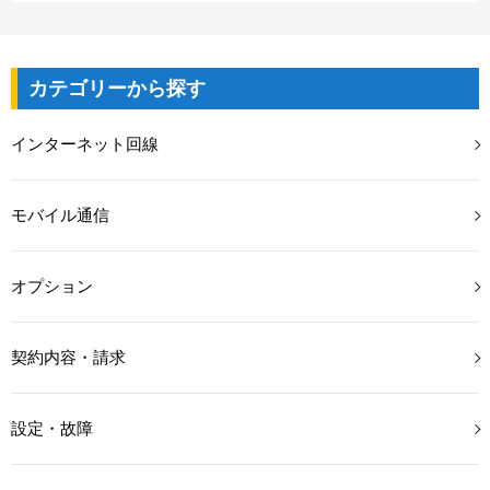
■NTT、NTTドコモとの合算請求
②口座引き落とし
ご利用月の翌月に、NTT（NTTドコモ）へ請求いたし
③docomo携帯の請求と合算支払い
明細発行につきましては下記の2つの方法にて開示を
ます。
※一部商品は①クレジットカード支払いのみとなり
しております
実際の引き落とし日は、料金支払規定に準じます。
ます。
カテゴリーから探す
お手続きに関しましては、Driveサポートセンターへ
お客様の登録に応じて、利用月とは2、3ヵ月程遅れ
お問い合わせ下さい。
る場合がありますので、予めご了承ください。
インターネット回線
■明細書面発行(220円)：書面にて明細書を郵送いたし
ます。
■WEB明細発行(110円)：WEB上の専用ページにて
モバイル通信
PDF形式で明細の通知および開示をいたします。
※マイページのURLの送付の為、メールアドレスの
登録が必須となります。
オプション
お問い合わせはこちらから
契約内容・請求
設定・故障